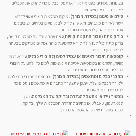
בצינורות עמידים בפני מזג אוויר או תפסי כבלים כדי להדק את הכבלים
לאורך קירות או משטחים.
סולם או פיגום (במידת הצורך):
מיקום מצלמות חיצוני עשוי לדרוש
גישה לאזורים מוגבהים. ודא שיש לך סולם או פיגום בטוחים ויציבים אם
אתה צריך להגיע למיקומים גבוהים יותר.
בודק מתח (עבור התקנות קוויות):
אם אתה עובד עם מצלמות קוויות,
בודק מתח יכול לעזור לך לוודא שהמעגלים החשמליים מנותקים בבטחה
לפני ביצוע חיבורים.
קופסאות חיבור לאיטום או עמיד למים (לחיבורי כבלים):
במערכות
קוויות, השתמשו בקופסאות אטימה או אטומות למים כדי להגן על חיבורי
הכבלים מפני רטיבות ותנאי סביבה.
מחברי כבלים ומתאמים (במידת הצורך):
בהתאם למחברי המצלמה
ולאורך הכבלים שלך, ייתכן שתצטרך מחברים או מתאמים נוספים כדי
להבטיח חיבור מאובטח.
מכשיר נייד או מחשב להגדרה ובדיקה של המצלמה:
הכן
סמארטפון, טאבלט או מחשב להגדרת המצלמות שלך, בדיקת
הפונקציונליות שלהן והתאמת ההגדרות.