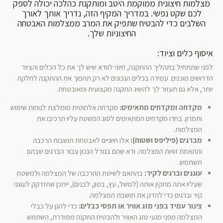
מצלמות חיצונית ממוקמת היטב ומותקנת כהלכה יכולה לספק
לכם שקט נפשי. במדריך המקיף הזה, נדריך אותך לאורך
השלבים כדי להבטיח שתפיק את המרב ממצלמות האבטחה
החיצוניות שלך.
איסוף כלים וציוד:
לפני שתתחיל בתהליך ההתקנה, חיוני לוודא שיש לך את כל הכלים והציוד
הדרושים מוכנים. עמידה בכלים הנכונים לא רק תהפוך את ההתקנה לחלקה
יותר, אלא גם תעזור לך להשיג התקנה מקצועית ומאובטחת.
מקדחה ומקדחים מתאימים:
מקדחה אלחוטית מומלצת לנוחות שימוש
ותמרון. בחרו מקדחים המתאימים לסוג המשטח עליו תרכיבו את
המצלמות.
מברגים (פיליפס ושטוח):
אלו חיוניים לאבטחת תושבות הרכבה
והתאמת זוויות המצלמה. ודא שהם בגודל הנכון עבור הברגים שבהם
תשתמש.
עוגנים וברגים לקיר:
בהתאם לשיטת ההרכבה של המצלמה ולמשטח
שעליו אתה מתקין אותה (למשל, עץ, בטון, לבנים), ייתכן שתזדקק לעוגני
קיר וברגים כדי להדק את תושבת המצלמה.
צינור עמיד בפני מזג אוויר או תפסי כבלים:
כדי להגן על כבלי
המצלמה מפני פגעי מזג האוויר ולהבטיח התקנה מסודרת, השתמש