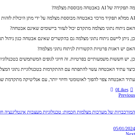
מה תפקידה של AI באבטחה מבוססת מצלמה?
AI ממלא תפקיד מרכזי באבטחה מבוססת מצלמה על ידי מתן היכולת לזהות ולנתח חריגות באופן אוטומטי, לזהות פרצופים ולעקוב אחר אובייקטים, ובכך להגביר את הדיוק והיעילות של פעולות האבטחה.
האם ניתוח נתוני מצלמה מתקדם יכול לעזור ביישומים שאינם אבטחה?
כן, ניתן ליישם ניתוח נתוני מצלמה גם בהקשרים שאינם אבטחה כגון ניהול ת
האם יש דאגות פרטיות הקשורות לניתוח נתוני מצלמה?
כן, יש חששות משמעותיים בפרטיות. זה חיוני לגופים המשתמשים בטכנולוגיו
כיצד עתיד האבטחה עשוי להתפתח עם ההתקדמות בטכנולוגיית נתוני המצל
עתיד האבטחה צפוי להפוך לאוטומטי וחיזוי יותר, עם אנליטיקה מתקדמת ש
0
Likes
Previous
המורכבויות של מערכות מצלמות חכמות: טכנולוגיות מעצבות אינטליגנציה חז
05/01/2024
Next