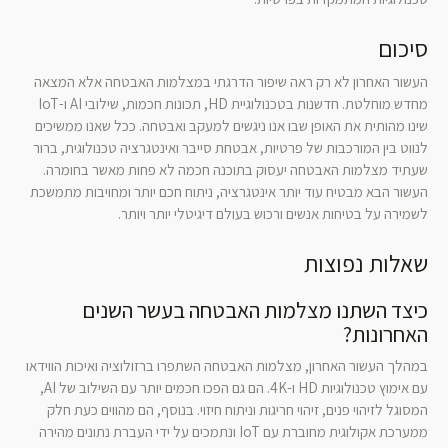
סיכום
העשור האחרון לא רק ראה שיפור הדרגתי במצלמות האבטחה אלא המצאה
מחדש מוחלטת. חדשנות בטכנולוגיית HD, תכונות חכמות, שילובי AI ו-IoT
שינו מהותית את האופן שבו אנו ניגשים למעקב ואבטחה. ככל שאנו ממשיכים
לנווט בין המורכבות של פרטיות, אבטחת סייבר ואינטגרציה טכנולוגית, ברור
שעתיד מצלמות האבטחה יעסוק בתוכנה חכמה לא פחות מאשר בחומרה.
העשור הבא מבטיח עוד יותר אינטגרציה, ניתוח חכם יותר ומחויבות מתמשכת
לשמירה על בטיחות אנשים ורכוש בעולם דיגיטלי יותר ויותר.
שאלות נפוצות
כיצד השתנו מצלמות האבטחה בעשר השנים
האחרונות?
במהלך העשור האחרון, מצלמות האבטחה השתפרו ברזולוציה ואיכות הווידאו
עם אימוץ טכנולוגיות HD ו-4K. הם גם הפכו חכמים יותר עם השילוב של AI,
המסוגל לזיהוי פנים, זיהוי חריגות וניתוח חיזוי. בנוסף, הם מהווים כעת חלק
ממערכת אקולוגית מחוברת עם IoT ונתמכים על ידי העברת נתונים מהירה