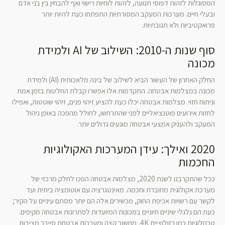
המסוגלות לזהות דפוסי תנועה, לזהות לוחיות רישוי ואף להבחין בין בני אדם
ובעלי חיים. מערכות המעקב המסורתיות התפתחו כעת להיות יותר
פרואקטיביות ולא תגובתיות.
סוף שנות ה-2010: השילוב של AI ולמידת
מכונה
החלק האחרון של העשור הביא לשילוב של בינה מלאכותית (AI) ולמידת
מכונה במצלמות אבטחה. התקדמות אלו אפשרו קבלת החלטות בזמן אמת
וניתוח חזוי. מצלמות אבטחה יכלו כעת להציע זיהוי פנים, זיהוי שוטטות, ואפילו
לחזות אירועים פוטנציאליים לפני שהתרחשו, לחולל מהפכה באופן ניהול
המעקב ולהעניק אמצעי אבטחה מונעים גדולים יותר.
2020 ואילך: עידן המערכות האקולוגיות
החכמות
ככל שהתקרבנו לשנת 2020, מצלמות אבטחה הפכו לחלק מרכזי של
מערכת אקולוגית מחוברת וחכמה. מאינטגרציה עם אוטומציה ביתית ועד
לקשר עם רשויות אכיפת החוק, מכשירים אלה הם יותר מסתם עיניים על הקיר;
כעת הם גלגלי שיניים חיוניים במכונות המיועדות לפתרונות אבטחה מקיפים.
טכנולוגיות כמו רזולוציית 4K, מחשוב קצה ומערכות אבטחת סייבר מציבות