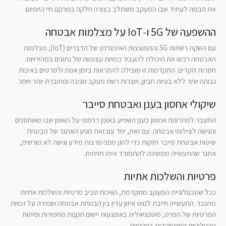
את הבמה לעתיד שבו המעקב משתלב בצורה חלקה במרקם חיי היומיום.
ההשפעה של 5G ו-IoT על מצלמות אבטחה
עם השקת רשתות 5G והתפוצצות האינטרנט של הדברים (IoT), מצלמות
האבטחה רכשו את היכולת להעביר כמויות עצומות של נתונים במהירויות
חסרות תקדים. התקדמות זו מובילה להתראות בזמן אמת ולסרטים באיכות
גבוהה יותר ללא בעיות חביון, ויוצרות רשת מעקב מגיבה ומחוברת יותר ויותר.
שיקולי אחסון בענן ואבטחת סייבר
המעבר לפתרונות אחסון בענן השפיע באופן דרמטי על האופן שבו מאוחסנים
והגישה לצילומי אבטחה. עם זאת, יחד עם זאת מגיע האתגר של הבטחת
שיטות אבטחת סייבר חזקות כדי להגן מפני פרצות מידע וגישה לא מורשית,
אתגר שהתעשייה ממשיכה להתמודד איתו חזיתית.
פרטיות והשלכות אתיות
ככל שטכנולוגיית המעקב מתקדמת, הוויכוח סביב פרטיות והשלכות אתיות
מתגבר. התעשייה חייבת לנווט איזון עדין בין הבטחת אבטחה ושמירה על זכויות
הפרטיות של הפרט, פוטנציאלית באמצעות יישום תקנות מחמירות ופיתוח
טכנולוגיות המתמקדות בפרטיות.