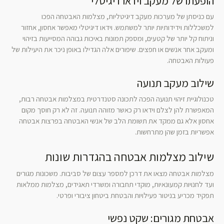
הופעתו של מעקב וידאו דיגיטלי
עם כניסתן של מערכות מעקב דיגיטליות, מצלמות האבטחה הפכו
למשכללות וידידותיות יותר למשתמש. וידאו דיגיטלי מאפשר אחסון, אחזור
וניתוח קל יותר של קטעים, ומספק תמונות באיכות גבוהה המסייעות בזיהוי
ומעקב אחר אנשים או חפצים. שיפורים אלה הגדילו באופן ניכר את היעילות של
פעולות האבטחה.
שילוב מעקב תנועה
טכנולוגיית זיהוי תנועה הפכה לתכונה סטנדרטית במצלמות אבטחה רבות,
המאפשרת להן לצלם וידאו רק כאשר מזוהה תנועה. זה לא רק חוסך מקום
אחסון אלא גם ממקד את תשומת הלב של אנשי האבטחה בפרצות אבטחה
אפשריות בזמן שהן מתרחשות.
שילוב מצלמות אבטחה בהגדרות שונות
מצלמות אבטחה מצאו את דרכן למספר עצום של סביבות. משכונות מגורים
ועד לחנויות קמעונאיות, מוקדי תחבורה ומשרדי תאגידים, מצלמות ממלאות
תפקיד מכריע בניטור פעילויות והבטחת ביטחון ציבורי ופרטי.
אבטחת מגורים: שקט נפשי