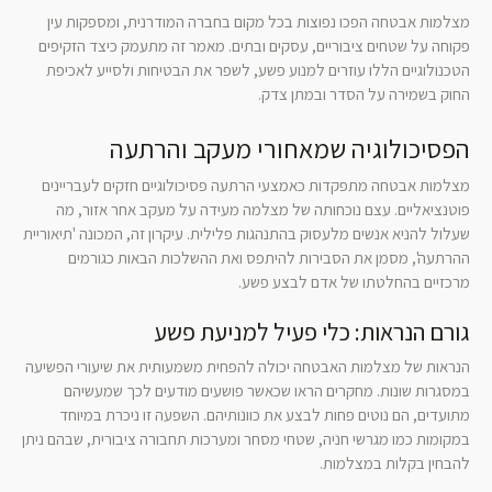
מצלמות אבטחה הפכו נפוצות בכל מקום בחברה המודרנית, ומספקות עין
פקוחה על שטחים ציבוריים, עסקים ובתים. מאמר זה מתעמק כיצד הזקיפים
הטכנולוגיים הללו עוזרים למנוע פשע, לשפר את הבטיחות ולסייע לאכיפת
החוק בשמירה על הסדר ובמתן צדק.
הפסיכולוגיה שמאחורי מעקב והרתעה
מצלמות אבטחה מתפקדות כאמצעי הרתעה פסיכולוגיים חזקים לעבריינים
פוטנציאליים. עצם נוכחותה של מצלמה מעידה על מעקב אחר אזור, מה
שעלול להניא אנשים מלעסוק בהתנהגות פלילית. עיקרון זה, המכונה 'תיאוריית
ההרתעה', מסמן את הסבירות להיתפס ואת ההשלכות הבאות כגורמים
מרכזיים בהחלטתו של אדם לבצע פשע.
גורם הנראות: כלי פעיל למניעת פשע
הנראות של מצלמות האבטחה יכולה להפחית משמעותית את שיעורי הפשיעה
במסגרות שונות. מחקרים הראו שכאשר פושעים מודעים לכך שמעשיהם
מתועדים, הם נוטים פחות לבצע את כוונותיהם. השפעה זו ניכרת במיוחד
במקומות כמו מגרשי חניה, שטחי מסחר ומערכות תחבורה ציבורית, שבהם ניתן
להבחין בקלות במצלמות.