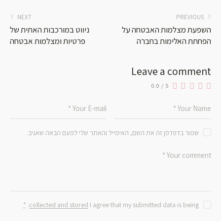
NEXT
PREVIOUS
השפעת מצלמות האבטחה על
ניווט במורכבות האתית של
הפחתת האלימות בחברה
פרטיות ומצלמות אבטחה
Leave a comment
0.0
/
5
שמור בדפדפן זה את השם, האימייל והאתר שלי לפעם הבאה שאגיב.
*
.
collected and stored
I agree that my submitted data is being