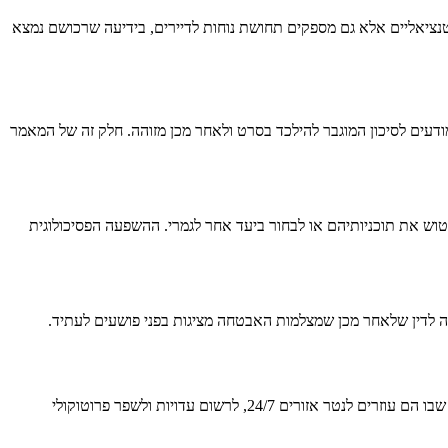
ציאליים אלא גם מספקים תחושת נוחות לדיירים, בידיעה שרכושם נמצא
ים לסיכון המוגבר להילכד בסרט ולאחר מכן מזוהה. חלק זה של המאמר
ש את תוכניותיהם או לבחור ביעד אחר לגמרי. ההשפעה הפסיכולוגית
מדה לדין שלאחר מכן שמצלמות האבטחה מציגות בפני פושעים לעתיד.
בעולם שבו אי אפשר להיות בכל מקום בו-זמנית, מצלמות אבטחה ממלאות את החסר על ידי מתן מעקב מתמיד אחר הרכוש שלך. חלק זה יתמקד באופן שבו הם עוזרים לנטר אזורים 24/7, לרשום עדויות ולשפר פרוטוקולי