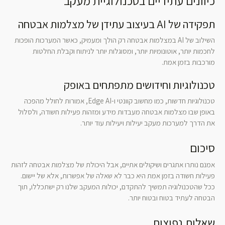
כיוונים עתידיים בטכנולוגיית מעקב
תפקידה של AI בעיצוב עתידן של מצלמות אבטחה
השילוב של AI במצלמות אבטחה רק הולך ומעמיק, כאשר המערכות הופכות
לחכמות יותר, אוטונומיות יותר, ומסוגלות יותר לניתוח וקבלת החלטות
מורכבות בזמן אמת.
טכנולוגיות וחידושים מתפתחים באופק
טכנולוגיות חדשות, כמו מחשוב קוונטי ו-Edge AI, אמורות לחולל מהפכה
באופן שבו מצלמות אבטחה מעבדות מידע ומזהות פעילות חשודה, ולסלול
את הדרך למערכות מעקב יעילות ויעילות עוד יותר.
סיכום
אמנם נותרו אתגרים ושיקולים אתיים, אבל היכולת של מצלמות אבטחה לזהות
פעילות חשודה בזמן אמת היא כבר לא שאלה של אפשרות, אלא של יישום.
ככל שהטכנולוגיה תמשיך להתקדם, יכולות המעקב שלנו רק ישתכללו, תוך
הבטחה לעתיד בטוח ובטוח יותר.
שאלות נפוצות