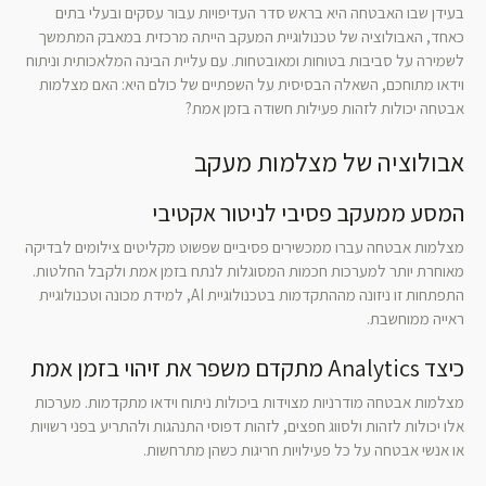
בעידן שבו האבטחה היא בראש סדר העדיפויות עבור עסקים ובעלי בתים
כאחד, האבולוציה של טכנולוגיית המעקב הייתה מרכזית במאבק המתמשך
לשמירה על סביבות בטוחות ומאובטחות. עם עליית הבינה המלאכותית וניתוח
וידאו מתוחכם, השאלה הבסיסית על השפתיים של כולם היא: האם מצלמות
אבטחה יכולות לזהות פעילות חשודה בזמן אמת?
אבולוציה של מצלמות מעקב
המסע ממעקב פסיבי לניטור אקטיבי
מצלמות אבטחה עברו ממכשירים פסיביים שפשוט מקליטים צילומים לבדיקה
מאוחרת יותר למערכות חכמות המסוגלות לנתח בזמן אמת ולקבל החלטות.
התפתחות זו ניזונה מההתקדמות בטכנולוגיית AI, למידת מכונה וטכנולוגיית
ראייה ממוחשבת.
כיצד Analytics מתקדם משפר את זיהוי בזמן אמת
מצלמות אבטחה מודרניות מצוידות ביכולות ניתוח וידאו מתקדמות. מערכות
אלו יכולות לזהות ולסווג חפצים, לזהות דפוסי התנהגות ולהתריע בפני רשויות
או אנשי אבטחה על כל פעילויות חריגות כשהן מתרחשות.