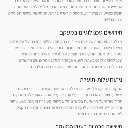
מראות יעילות מעורבת בהתאם לגורמים שונים כמו סוג הפשיעה והסביבה
הספציפית של התחנה. מהצד השני, יכולות הזיהוי של מצלמות האבטחה
הוכחו כקריטיות בחקירות, ומספקות ראיות ברורות המסייעות בזיהוי ותפיסתם
של עבריינים.
חידושים טכנולוגיים במעקב
מצלמות האבטחה של ימינו מצוידות בתכונות העולות בהרבה על אלו שנצפו
באיטרציות הראשוניות. תמונות בחדות גבוהה, אלגוריתמים של זיהוי פנים
וניטור בזמן אמת הזניקו את התועלת של מכשירים אלה לתחום חדש.
טכנולוגיות אלו מאפשרות לאנשי אבטחה לעקוב אחר אנשים החשודים
בפעילות בלתי חוקית ולהגיב מהר יותר לאירועים המתגלגלים.
ניתוח עלות-תועלת
התקנה ותחזוקה של מערכות מצלמות אבטחה מקיפות כרוכות בעלויות
משמעותיות. זה הכרחי עבור בעלי עניין להעריך אם הוצאות אלה מספקות
החזר מוחשי על ההשקעה במונחים של בטיחות משופרת ומניעת פשע. ניתוח
זה הופך לעתים קרובות לנקודת מחלוקת כאשר בוחנים הקצאות תקציב
לאבטחת התחבורה הציבורית.
חששות פרטיות בעידן המעקב