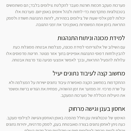
מערכות מעקב חכמות חורגות מעבר להקלטת צילומים בלבד; הם משתמשים
בטכנולוגיות מתקדמות כדי לחזות ולנהל איומים באופן יזום. מערכות אלו
יכולות לסנן אלפי שעות של צילומים במהירות, לזהות התנהגות חשודה ולספק
התראות בזמן אמת המשפרות באופן ניכר את זמני התגובה.
למידת מכונה וניתוח התנהגות
עם השילוב של אלגוריתמי למידת מכונה, מצלמות אבטחה מסוגלות כעת
להבין ולחזות דפוסי התנהגות אופייניים בתוך אזור מנוטר. חריגות מדפוסים אלו
עלולות להפעיל התראות, ובכך לאפשר אמצעי מניעה נגד פרצות אבטחה.
מחשוב קצה לעיבוד נתונים יעיל
ההתקדמות במחשוב הקצה מאפשרת עיבוד נתונים ישירות על המצלמה ולא
על שרת מרכזי. זה ממזער את זמן ההשהיה, מפחית את הגודש ברשת ומשפר
את היעילות הכוללת של מערכות המעקב.
אחסון בענן וגישה מרחוק
האימוץ של טכנולוגיות ענן חולל מהפכה באופן האחסון והגישה לצילומי מעקב.
כעת ניתן לאחסן נתונים בצורה מאובטחת בענן, לספק מדרגיות, יתירות נתונים
ויכולת לגשת מרחוק לצילומים חיים או מוקלטים מכל מקום בעולם.