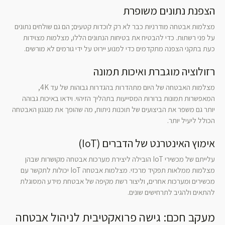
הצפנת נתונים משופרת
מצלמות אבטחה מודרניות כבר לא רק לוכדות קטעים; הם גם שולחים נתונים
על פני רשתות. כדי להבטיח את בטיחות הנתונים הללו, מצלמות מצוידות
כעת בתקני הצפנה מתקדמים כדי למנוע יירוט על ידי גורמים לא מורשים.
רזולוציה מוגברת ואיכות תמונה
מצלמות האבטחה של היום מתהדרות בהגדרות גבוהות של עד 4K,
המאפשרות תמונות ברורות המסייעות בתהליך הזיהוי. וידאו באיכות גבוהה
יותר גם משפר את הביצועים של תוכנות ניתוח, מה שהופך את מנגנון האבטחה
הכולל ליעיל יותר.
אימוץ האינטרנט של הדברים (IoT)
עלייתם של מכשירי IoT הובילה ליצירת מערכות אבטחה מקושרות שבהן
מצלמות ממלאות תפקיד מרכזי. מצלמות אבטחה IoT יכולות לתקשר עם
מכשירים ומערכות אחרים, וליצור רשת מקיפה של אבטחת מידע המסוגלת
להתאים ולהגיב לתרחישים שונים.
מעקב חכם: גישה פרואקטיבית לניהול אבטחה