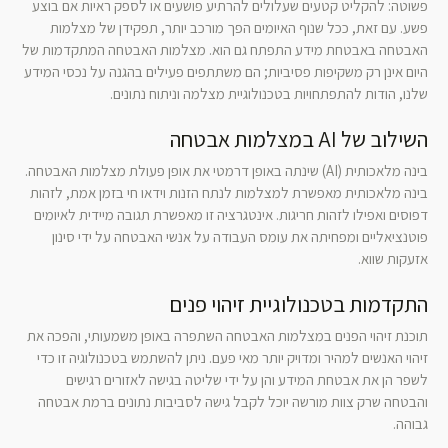
פשוטה: להקליט קטעים שעלולים להרתיע פושעים או לספק ראיות אם בוצע
פשע. עם זאת, ככל שנוף האיומים הפך מורכב יותר, תפקידן של מצלמות
האבטחה באבטחת מידע התפתח גם הוא. מצלמות האבטחה המתקדמות של
היום אינן רק משקיפות פסיביות; הם משתתפים פעילים בהגנה על נכסי המידע
שלנו, הודות להתפתחויות בטכנולוגיית מצלמה וניתוח נתונים.
השילוב של AI במצלמות אבטחה
בינה מלאכותית (AI) שינתה באופן דרמטי את אופן פעולת מצלמות האבטחה.
בינה מלאכותית מאפשרת למצלמות לנתח הזנות וידאו חי בזמן אמת, לזהות
דפוסים ואפילו לזהות חריגות. אינטגרציה זו מאפשרת תגובה מיידית לאיומים
פוטנציאליים ומפחיתה את עומס העבודה על אנשי האבטחה על ידי סינון
אזעקות שווא.
התקדמות בטכנולוגיית זיהוי פנים
תוכנת זיהוי הפנים במצלמות האבטחה השתפרה באופן משמעותי, והפכה את
זיהוי האנשים למהיר ומדויק יותר מאי פעם. ניתן להשתמש בטכנולוגיה זו כדי
לשפר הן את אבטחת המידע והן על ידי שליטה בגישה לאזורים רגישים
והבטחה שרק צוות מורשה יוכל לקבל גישה לסביבות נתונים ברמת אבטחה
גבוהה.