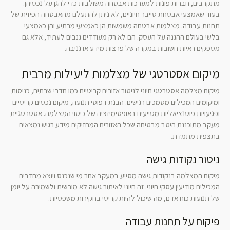
מתקרבים, חברות פונות למערכות אבטחה משולבות כדי להגן על נכסיהן.
בעוד שאמצעי אבטחת סייבר חיוניים, לא ניתן להתעלם מהאבטחה הפיזית של
תחנות עבודה. מצלמות אבטחה משמשות הן כאמצעי מרתיע והן כאמצעי
בלשי בעולם ההגנה על העסק. הם לא רק מעודדים גנבים לעתיד, אלא גם
מספקים ראיות חשובות במקרה של פרצות מידע או גניבה.
מיקום אסטרטגי של מצלמות ליעילות מרבית
מיקום מצלמה אסטרטגי חיוני לניטור אזורים קריטיים כמו חדרי שרתים, כניסות
ומיקומים המכילים מסמכים רגישים. הבנת דפוסי תנועה, מיקום נכסים קריטיים
ופגיעויות פוטנציאליות מסייעים באופטימיזציה של כיסוי המצלמה. אסטרטגיית
מעקב מתוכננת היטב מבטיחה שכל האזורים המחזיקים מידע רגיש נמצאים
בתצפית מתמדת.
ניטור נקודות גישה
מיקום המצלמה בנקודות גישה מסייע במעקב אחר מי שנכנס ויוצא מחדרים
המכילים מודיעין עסקי חיוני. זה חיוני לאיתור גישה לא מורשית ולשמירה על יומן
של תנועות כוח אדם, מה שיכול להיות קריטי בחקירות משפטיות.
פיקוח על תחנות עבודה