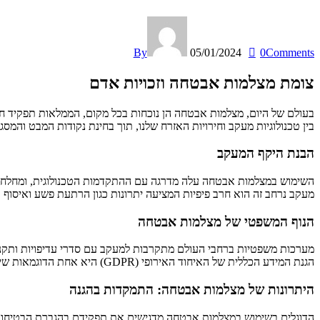
By
05/01/2024
0
Comments
צומת מצלמות אבטחה וזכויות אדם
בעולם של היום, מצלמות אבטחה הן נוכחות בכל מקום, הממלאות תפקיד ח
בין טכנולוגיות מעקב וחירויות האזרח שלנו, תוך בחינת נקודות המבט והמ
הבנת היקף המעקב
השימוש במצלמות אבטחה עלה מדרגה עם ההתקדמות הטכנולוגית, ומחלחל לכל
מעקב נרחב זה הוא חרב פיפיות המציעה יתרונות כגון הרתעת פשע ואיסוף ר
הנוף המשפטי של מצלמות אבטחה
מערכות משפטיות ברחבי העולם מתקרבות למעקב עם סדרי עדיפויות ותקנות
הגנת המידע הכללית של האיחוד האירופי (GDPR) היא אחת הדוגמאות שיוצרות תקדים לשמירה על נתונים אישיים ופרטיות לנוכח הגברת המעקבים.
היתרונות של מצלמות אבטחה: התמקדות בהגנה
הדוגלים בשימוש במצלמות אבטחה מדגישים את תפקידם בהגברת הבטיחות. 