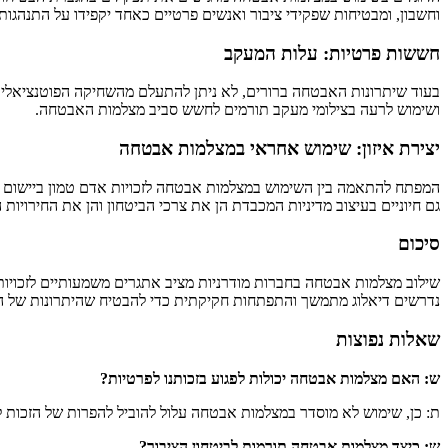
וחשבון, ומבטיחות שפקידי ציבור ואנשים פרטיים כאחד יקפידו על התנהגות
חששות פרטיות: עלות המעקב
בעוד שיתרונות האבטחה ברורים, לא ניתן להתעלם מהשחיקה הפוטנציאלית
ושימוש לרעה בצילומי מעקב תורמים לחשש סביב מצלמות האבטחה.
יצירת איזון: שימוש אחראי במצלמות אבטחה
המפתח להתאמה בין השימוש במצלמות אבטחה לזכויות אדם טמון ביישום אחר
גם חיוניים בעיצוב מדיניות המכבדת הן את צרכי הביטחון והן את החירויות 
סיכום
שילוב מצלמות אבטחה בחברות מודרניות מציב אתגרים משמעותיים לזכויות ה
נדרשים דיאלוג מתמשך והתפתחות חקיקתית כדי להבטיח שהיתרונות של המ
שאלות נפוצות
ש: האם מצלמות אבטחה יכולות לפגוע בזכותנו לפרטיות?
ת: כן, שימוש לא מוסדר במצלמות אבטחה עלול להוביל להפרות של הזכות לפר
ש: כיצד מצלמות אבטחה תורמות לביטחון הציבור?