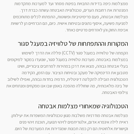
ממצלמות כיפה בדידות החבויות בפינות מסחר ועד למערכות מתקדמות
המנטרות את רחובות הערים, טכנולוגיית האבטחה עשתה כברת דרך.
מצלמות אבטחה, פעם פרימיטיביות ופשוטות, התפתחו לכלים מתוחכמים
למניעת פשיעה, איסוף נתונים ובטיחות אישית. כיום, הם הכרחיים הן לרשויות
אכיפת החוק והן לאזרחים פרטיים כאחד.
המקורות וההתפתחות של טלוויזיה במעגל סגור
הקמתה של טלוויזיה במעגל סגור (CCTV) סללה את הדרך לשימוש
במצלמות באבטחה. מערכות טלוויזיה במעגל סגור, שנועדו במקור למיקומים
בעלי אבטחה גבוהה, מצאו את דרכן במהירות למרחבים ציבוריים, ושינו
מטבען את הדינמיקה של מעקב ובטיחות הציבור. עם הזמן, הקידמה
הטכנולוגית הובילה להקלטה דיגיטלית, הדמיה בחדות גבוהה, ואפילו לשילוב
של בינה מלאכותית, מה שחוללה מהפכה באופן שבו אנו מפקחים ומנתחים את
צילומי האבטחה.
הטכנולוגיה שמאחורי מצלמות אבטחה
מצלמות אבטחה מודרניות משלבות מגוון טכנולוגיות המשפרות את יעילותן.
ראיית לילה אינפרא אדום, אלגוריתמים לזיהוי תנועה, תוכנת זיהוי פנים
וקישוריות אלחוטית הם רק כמה תכונות שמגדירות את המערכות של היום.