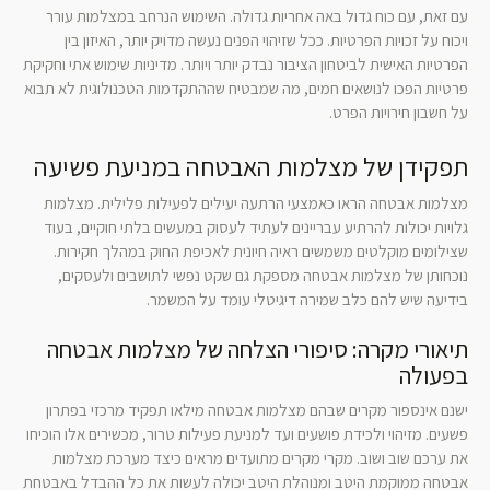
עם זאת, עם כוח גדול באה אחריות גדולה. השימוש הנרחב במצלמות עורר
ויכוח על זכויות הפרטיות. ככל שזיהוי הפנים נעשה מדויק יותר, האיזון בין
הפרטיות האישית לביטחון הציבור נבדק יותר ויותר. מדיניות שימוש אתי וחקיקת
פרטיות הפכו לנושאים חמים, מה שמבטיח שההתקדמות הטכנולוגית לא תבוא
על חשבון חירויות הפרט.
תפקידן של מצלמות האבטחה במניעת פשיעה
מצלמות אבטחה הראו כאמצעי הרתעה יעילים לפעילות פלילית. מצלמות
גלויות יכולות להרתיע עבריינים לעתיד לעסוק במעשים בלתי חוקיים, בעוד
שצילומים מוקלטים משמשים ראיה חיונית לאכיפת החוק במהלך חקירות.
נוכחותן של מצלמות אבטחה מספקת גם שקט נפשי לתושבים ולעסקים,
בידיעה שיש להם כלב שמירה דיגיטלי עומד על המשמר.
תיאורי מקרה: סיפורי הצלחה של מצלמות אבטחה
בפעולה
ישנם אינספור מקרים שבהם מצלמות אבטחה מילאו תפקיד מרכזי בפתרון
פשעים. מזיהוי ולכידת פושעים ועד למניעת פעילות טרור, מכשירים אלו הוכיחו
את ערכם שוב ושוב. מקרי מקרים מתועדים מראים כיצד מערכת מצלמות
אבטחה ממוקמת היטב ומנוהלת היטב יכולה לעשות את כל ההבדל באבטחת