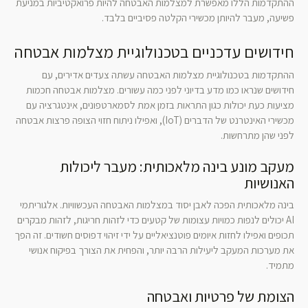
ההתקדמות הללו מאפשרת למצלמות האבטחה להיות פרואקטיביות במניעת
פשיעה, מעבר להיותן מכשירי הקלטה פסיביים בלבד.
חידושים עדכניים בטכנולוגיית מצלמות אבטחה
ההתקדמות בטכנולוגיית מצלמות האבטחה עשתה צעדים אדירים, עם
חידושים שנראו כמו מדע בדיוני לפני כמה עשורים. מצלמות אבטחה חכמות
מציעות כעת יכולות כגון התראות בזמן אמת לסמארטפונים, אינטגרציה עם
מכשירי האינטרנט של הדברים (IoT), ואפילו ניתוח חזוי הצופה פרצות אבטחה
לפני שהן מתרחשות.
מעקב מונע בינה מלאכותית: מעבר ליכולות
האנושיות
בינה מלאכותית הפכה לאבן יסוד במצלמות האבטחה העכשוויות. אלגוריתמי
AI יכולים לנפות כמויות עצומות של קטעים כדי לזהות חריגות, לזהות מבקרים
תכופים ואפילו לחזות איומים פוטנציאליים על ידי זיהוי דפוסים חשודים. זה הפך
את מערכות המעקב ליעילות הרבה יותר, והפחית את הצורך בפיקוח אנושי
מתמיד.
הצומת של פרטיות ואבטחה