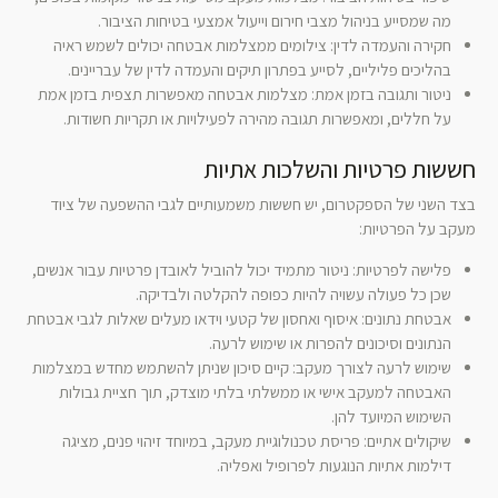
מה שמסייע בניהול מצבי חירום וייעול אמצעי בטיחות הציבור.
חקירה והעמדה לדין: צילומים ממצלמות אבטחה יכולים לשמש ראיה
בהליכים פליליים, לסייע בפתרון תיקים והעמדה לדין של עבריינים.
ניטור ותגובה בזמן אמת: מצלמות אבטחה מאפשרות תצפית בזמן אמת
על חללים, ומאפשרות תגובה מהירה לפעילויות או תקריות חשודות.
חששות פרטיות והשלכות אתיות
בצד השני של הספקטרום, יש חששות משמעותיים לגבי ההשפעה של ציוד
מעקב על הפרטיות:
פלישה לפרטיות: ניטור מתמיד יכול להוביל לאובדן פרטיות עבור אנשים,
שכן כל פעולה עשויה להיות כפופה להקלטה ולבדיקה.
אבטחת נתונים: איסוף ואחסון של קטעי וידאו מעלים שאלות לגבי אבטחת
הנתונים וסיכונים להפרות או שימוש לרעה.
שימוש לרעה לצורך מעקב: קיים סיכון שניתן להשתמש מחדש במצלמות
האבטחה למעקב אישי או ממשלתי בלתי מוצדק, תוך חציית גבולות
השימוש המיועד להן.
שיקולים אתיים: פריסת טכנולוגיית מעקב, במיוחד זיהוי פנים, מציגה
דילמות אתיות הנוגעות לפרופיל ואפליה.