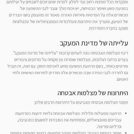
ומנקדות הכל מפינות רחוב ועד לסלון. למרות שהם זוכים לשבחים על יעילותם
במניעת פשע ושיפור הבטיחות, יש ויכוח הולך וגובר לגבי ההשפעה של
מכשירים אלה על הפרטיות וחירויות האזרח. מאמר זה מתעמק בשני הצדדים
של הטיעון, ומעריך את היתרונות והמלכודות הפוטנציאליות של טכנולוגיות
מעקב בחברה המודרנית.
עלייתה של מדינת המעקב
ריבוי מצלמות האבטחה כונה לעתים קרובות "עלייתה של מדינת המעקב".
בערים ברחבי הגלובוס, מצלמות שומרות עין פקוחה על מרחבים ציבוריים
ופרטיים כאחד, בשם הרתעת הפשיעה וסיוע לאכיפת החוק. עם זאת, זה הוביל
גם לחרדה לגבי המידה שבה מכשירים אלה חודרים לחירויות האישיות ולחיי
היומיום.
היתרונות של מצלמות אבטחה
תומכי מצלמות אבטחה מצביעים על היתרונות הרבים שלהן:
הרתעה מפעילות פלילית: מצלמות אבטחה גלויות ידועות כמרתעות
עבריינים פוטנציאליים, ומפחיתות את הסבירות לפשעים כמו גניבה,
ונדליזם ופריצה.
שיפור בטיחות הציבור: מצלמות מעקב מסייעות בניטור מקומות צפופים,